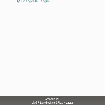
Changer la Langue
Grenoble INP
LMGP-LibreBooking GPLv3 v2.8.5.5